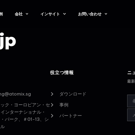
例
会社
インサイト
お問い合わせ
jp
役立つ情報
ニ
最
ing@atomix.sg
ダウンロード
ィック・ヨーロピアン・セ
事例
3 インターナショナル・
パートナー
・パーク、＃01-13、シ
ール