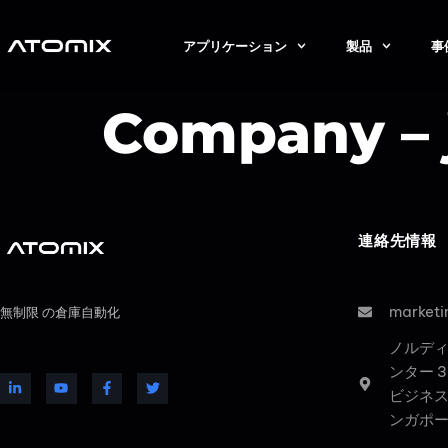
アプリケーション
製品
事
Company – 
連絡先情報
market
無制限 の倉庫自動化
ノルデ
ンター 
ビジネス
ンガポ