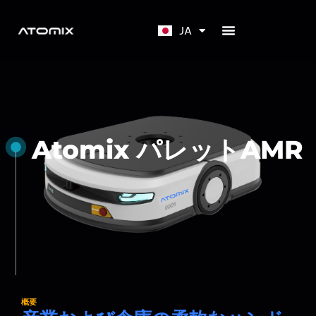
EN
JA
KO
Atomix パレットAMR
概要