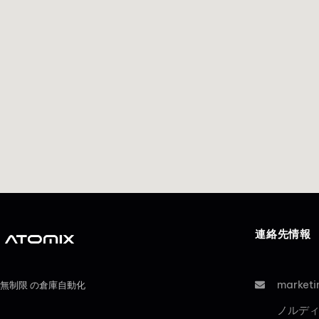
連絡先情報
market
無制限 の倉庫自動化
ノルデ