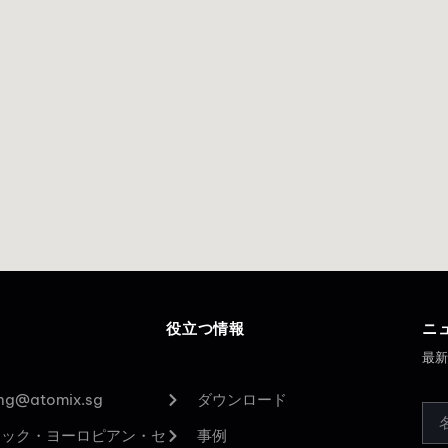
役立つ情報
ニ
最
ing@atomix.sg
ダウンロード
ィック・ヨーロピアン・セ
事例