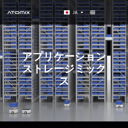
EN
JA
KO
アプリケーション
ストレージミック
ス