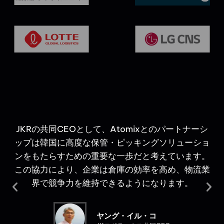
キ
JKRの共同CEOとして、Atomixとのパートナーシ
国に
ップは韓国に高度な保管・ピッキングソリューショ
を
大
ンをもたらすための重要な一歩だと考えています。
ェ
ソリ
この協力により、企業は倉庫の効率を高め、物流業
の
する
界で競争力を維持できるようになります。
ヤング・イル・コ