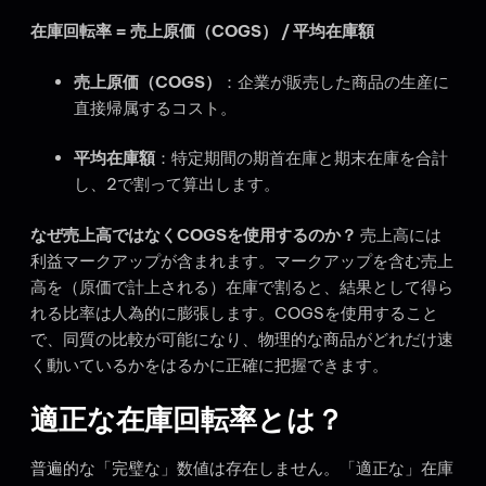
在庫回転率 = 売上原価（COGS） / 平均在庫額
売上原価（COGS）
：企業が販売した商品の生産に
直接帰属するコスト。
平均在庫額
：特定期間の期首在庫と期末在庫を合計
し、2で割って算出します。
なぜ売上高ではなくCOGSを使用するのか？
売上高には
利益マークアップが含まれます。マークアップを含む売上
高を（原価で計上される）在庫で割ると、結果として得ら
れる比率は人為的に膨張します。COGSを使用すること
で、同質の比較が可能になり、物理的な商品がどれだけ速
く動いているかをはるかに正確に把握できます。
適正な在庫回転率とは？
普遍的な「完璧な」数値は存在しません。「適正な」在庫