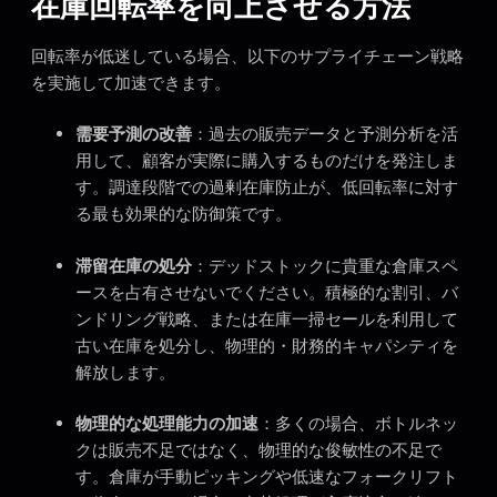
在庫回転率を向上させる方法
回転率が低迷している場合、以下のサプライチェーン戦略
を実施して加速できます。
需要予測の改善
：過去の販売データと予測分析を活
用して、顧客が実際に購入するものだけを発注しま
す。調達段階での過剰在庫防止が、低回転率に対す
る最も効果的な防御策です。
滞留在庫の処分
：デッドストックに貴重な倉庫スペ
ースを占有させないでください。積極的な割引、バ
ンドリング戦略、または在庫一掃セールを利用して
古い在庫を処分し、物理的・財務的キャパシティを
解放します。
物理的な処理能力の加速
：多くの場合、ボトルネッ
クは販売不足ではなく、物理的な俊敏性の不足で
す。倉庫が手動ピッキングや低速なフォークリフト