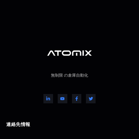
無制限 の倉庫自動化
連絡先情報