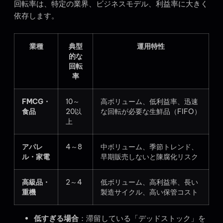
回転率は、特定の業界、ビジネスモデル、利益率に大きく
依存します。
業種
典型
運用特性
的な
回転
率
FMCG・
10～
高ボリューム、低利益率、迅速
食品
20以
な回転が必要な生鮮品（FIFO）
上
アパレ
4～8
中ボリューム、季節トレンド、
ル・家電
早期販売しないと陳腐化リスク
高級品・
2～4
低ボリューム、高利益率、長い
重機
製造サイクル、高い保管コスト
低すぎる場合
：滞留している「デッドストック」を