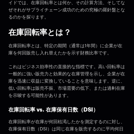
イドでは、在庫回転率とは何か、その計算方法、そしてな
ぜそれがサプライチェーン成功のための究極の羅針盤とな
るのかを探ります。
在庫回転率とは？
在庫回転率とは、特定の期間（通常は1年間）に企業が在
庫を何回販売し入れ替えたかを示す財務比率です。
これはビジネス効率性の直接的な指標です。高い回転率は
一般的に強い販売力と効果的な在庫管理を示し、企業が在
庫を迅速に収益に変換していることを意味します。逆に、
低い回転率は販売不振、市場需要の低下、または過剰在庫
を示唆する可能性があります。
在庫回転率 vs. 在庫保有日数（DSI）
在庫回転率が在庫が何回枯渇したかを測定するのに対し、
在庫保有日数（DSI）は同じ在庫を販売するのに平均何日