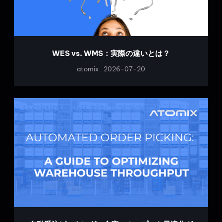
WES vs. WMS：実際の違いとは？
atomix
2026-07-20