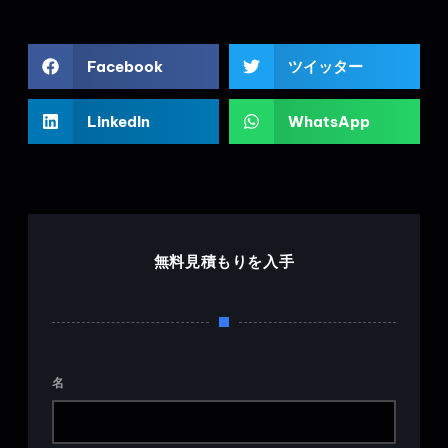
Facebook
ツイッター
LinkedIn
WhatsApp
無料見積もりを入手
名