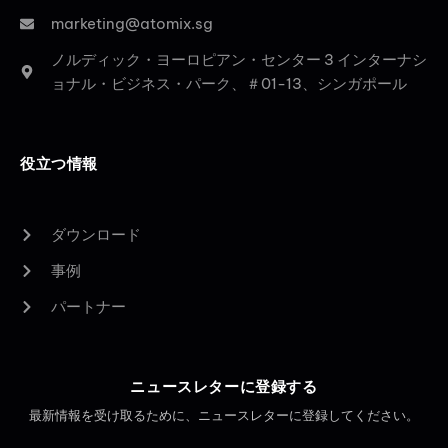
marketing@atomix.sg
ノルディック・ヨーロピアン・センター 3 インターナシ
ョナル・ビジネス・パーク、＃01-13、シンガポール
役立つ情報
ダウンロード
事例
パートナー
ニュースレターに登録する
最新情報を受け取るために、ニュースレターに登録してください。