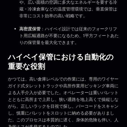
や、広い面積の空調に多大なエネルギーを要する冷
蔵・冷凍倉庫などの温度管理環境では、垂直保管は
非常にコスト効率の高い戦略です。
高密度保管
：ハイベイ設計では従来のフォークリフ
ト用広幅通路が不要になるため、1平方フィートあた
りの保管量を最大化できます。
ハイベイ保管における自動化の
重要な役割
かつては、高い倉庫レベルでの作業には、専用のワイヤー
ガイド式タレットトラックや高所作業用ピッキング車両に
よる人手介入が必要でした。オペレーターは重いパレット
とともに高所まで上昇し、狭い通路を地上高くで操縦しな
がら、正しいラックを目視で探し、バーコードをスキャン
し、慎重にパレットをスロットに納める必要がありまし
た。このプロセスは本質的に遅く、身体的危険も伴い、人
為的ミスが多発するものでした。