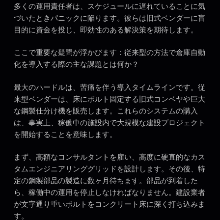
多くの運用責任者は、スケジュールに遅れていることに気
づいたときパニックに陥ります。彼らは旧式ベンダーに盲
目的に資金を投じ、即効性のある解決策を期待します。
ここで重要な疑問が浮かびます：従来型の方法で倉庫自動
化を導入する際の主な課題とは何か？
最大のハードルは、苦痛を伴う導入タイムラインです。従
来型ベンダーは、床にボルト固定する旧式コンベヤや巨大
な鋼製仕分け機を販売します。これらのシステムの購入
は、事実上、稼働中の施設内で大規模な建設プロジェクト
を開始することを意味します。
まず、高額なコンサルタントを雇い、高度に硬直的なカス
タムエンジニアリンググリッドを設計します。その後、特
定の鋼製部品の製造に数ヶ月待ちます。部品が到着した
ら、稼働中の運用を停止しなければなりません。建設業者
が文字通り重いボルトをコンクリート床に深く打ち込みま
す。