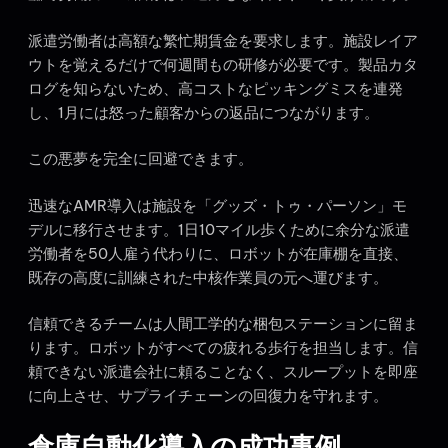
派遣労働者は高額な繁忙期賃金を要求します。施設レイア
ウトを覚えるだけで何週間もの研修が必要です。製品カタ
ログを知らないため、高コストなピッキングミスを連発
し、1月には怒った顧客からの返品につながります。
この悪夢を完全に回避できます。
迅速なAMR導入は施設を「グッズ・トゥ・パーソン」モ
デルに移行させます。1日10マイル歩くために余分な派遣
労働者を50人雇う代わりに、ロボットが在庫棚を直接、
既存の高度に訓練された中核作業員の元へ運びます。
信頼できるチームは人間工学的な梱包ステーションに留ま
ります。ロボットがすべての疲れる歩行を担当します。信
頼できない派遣会社に頼ることなく、スループットを即座
に向上させ、サプライチェーンの回復力を守れます。
倉庫自動化導入の成功事例