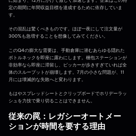
に始まり、12月にかけて激しく加速します。企業はこの特
定の期間に年間収益目標を達成するために依存していま
す。
その混乱は驚くべきものです。ほぼ一夜にして注文量が
300%も急増することを想像してみてください。
このQ4の膨大な需要は、手動倉庫に潜むあらゆる隠れた
ボトルネックを即座に露わにします。梱包ステーションが
非効率なら即座に滞留し、ピッカーが歩きすぎていれば全
体のスループットが崩壊します。7月の小さな問題が、11
月には壊滅的な失敗へと変わります。
もはやスプレッドシートとクリップボードでホリデーラッ
シュを力技で乗り切ることはできません。
従来の罠：レガシーオートメー
ションが時間を要する理由