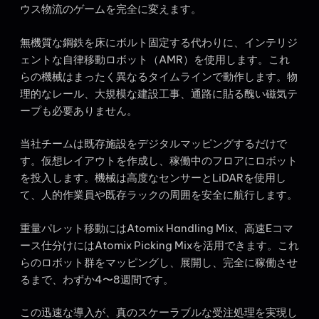
ウス物流のゲームを完全に変えます。
無機質な鋼鉄を床にボルト固定する代わりに、インテリジ
ェントな自律移動ロボット（AMR）を使用します。これ
らの機械はまったく異なるタイムラインで動作します。物
理的なレール、大規模な建設工事、通路に貼る醜い磁気テ
ープも必要ありません。
当社チームは既存施設をデジタルマッピングするだけで
す。仮想レイアウトを作成し、稼働中のフロアにロボット
を投入します。機械は高度なセンサーとLiDARを使用し
て、人的作業員や既存ラックの周囲を安全に航行します。
重量パレット移動にはAtomix Handling Mix、高速Eコマ
ース仕分けにはAtomix Picking Mixを活用できます。これ
らのロボット群をマッピングし、展開し、完全に稼働させ
るまで、わずか4〜8週間です。
この迅速な導入が、真のスケーラブルな受注処理を実現し