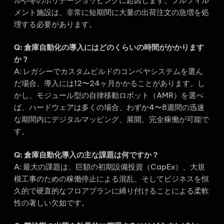
ルや冬のホリデーショッピングに起因します。フルフィル
メント施設は、非常に短期間に大量の出荷注文の急増を処
理する必要があります。
Q: 倉庫自動化の導入にはどのくらいの時間がかかります
か？
A: レガシーでカスタムビルドのコンベヤシステムを選ん
だ場合、導入には12〜24ヶ月かかることがあります。し
かし、モジュール型の自律移動ロボット（AMR）を選べ
ば、ハードウェアは多くの場合、わずか4〜8週間の迅速
な期間内にデジタルマッピング、展開、完全稼働が可能で
す。
Q: 倉庫自動化導入の主な課題は何ですか？
A: 最大の課題は、巨額の初期設備投資（CapEx）、大規
模工事のための稼働停止による混乱、そしてビジネスを恒
久的で硬直的なフロアプランに縛り付けることによる柔軟
性の著しい欠如です。