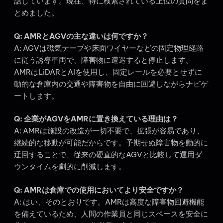
話しています。現在、特に検索されている上位の質問をま
とめました。
Q: AMRとAGVの主な違いは何ですか？
A: AGVは磁気テープや床面ワイヤーなどの固定物理経路
に従う誘導車両で、障害物に遭遇すると停止します。
AMRはLiDARとAIを使用し、固定レールを必要とせずに
動的な倉庫内の交通や障害物を自由に回避しながらナビゲ
ートします。
Q: 企業がAGVをAMRに置き換えている理由は？
A: AMRは施設の改造が一切不要で、拡張が容易であり、
継続的な移動が可能だからです。予期せぬ障害物を動的に
迂回することで、従来の硬直的なAGVと比較して運用ダ
ウンタイムを劇的に削減します。
Q: AMRは倉庫での使用においてより安全ですか？
A: はい、そのとおりです。AMRは高度な障害物回避機能
を備えているため、人間の作業員と同じスペースを安全に