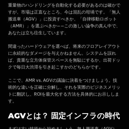
重量物のハンドリングを自動化する必要があるのは確かで
すが、市場は正直なところ、今は混乱の坩堝です。「無人
搬送車（AGV）」に投資すべきか、「自律移動ロボット
（AMR）」を選ぶべきか——この激しい論争の真ん中で、
あなたは立ち往生しています。
間違ったハードウェアを選べば、将来のフロアレイアウト
に永続的なダメージを与えかねません。システムを誤れ
ば、貴重な立方体保管スペースを無駄にするか、出荷ドッ
クで毎日大渋滞を引き起こすかのどちらかです。
ここで、AMR vs. AGVの議論に決着をつけましょう。技
術的な違いを正確に分解し、それを実際のビジネスメリッ
トに翻訳し、ROIを最大化する方法を具体的にお示ししま
す。
AGVとは？ 固定インフラの時代
まずは古い技術から始めましょう。無人搬送車（AGV）