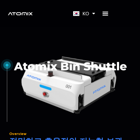
EN
KO
JA
Atomix Bin Shuttle
Overview